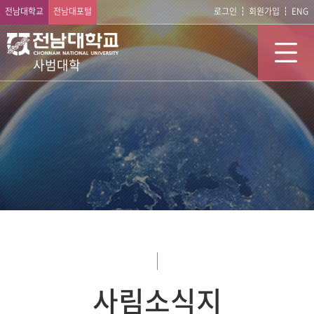
전남대학교
전남대포털
로그인
회원가입
ENG
사범대학
사림소식지