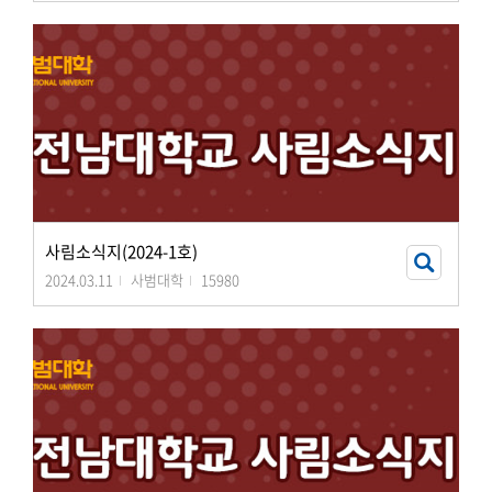
사림소식지(2024-1호)
2024.03.11
사범대학
15980