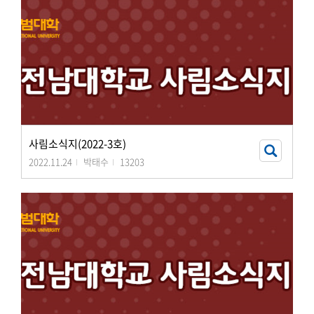
사림소식지(2022-3호)
2022.11.24
박태수
13203