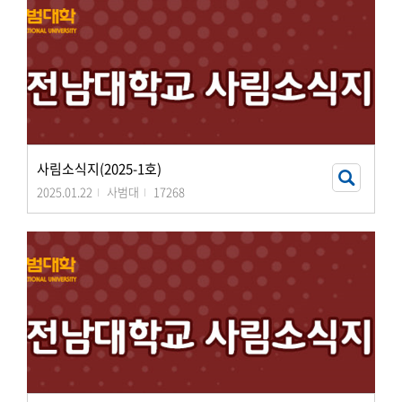
사림소식지(2025-1호)
2025.01.22
사범대
17268