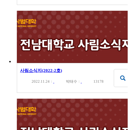
사림소식지(2022-2호)
2022.11.24
박태수
13178