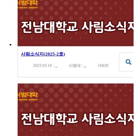
사림소식지(2025-2호)
2025.03.10
사범대
16829