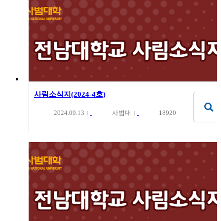
사림소식지(2024-4호)
2024.09.13
사범대
18920