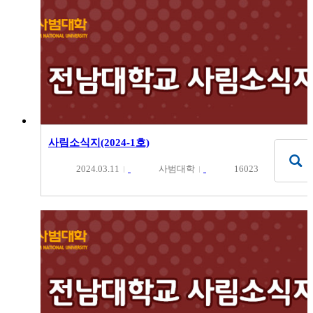
사림소식지(2024-1호)
2024.03.11
사범대학
16023