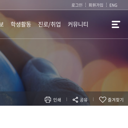
로그인
회원가입
ENG
보
학생활동
진로/취업
커뮤니티
학생회 소개
취업정보
공지사항
학생회 공지
임용정보
서식자료실
창의수업 경진대회
사림소식지
사항
자유게시판
사범대학 일정
인쇄
공유
즐겨찾기
현재 페이지를 즐겨찾는 메뉴로