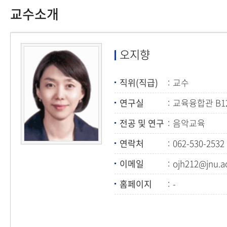
교수소개
오지향
직위(직급)
교수
연구실
교육융합관 B1
전공 및 연구
음악교육
연락처
062-530-2532
이메일
ojh212@jnu.ac
홈페이지
-