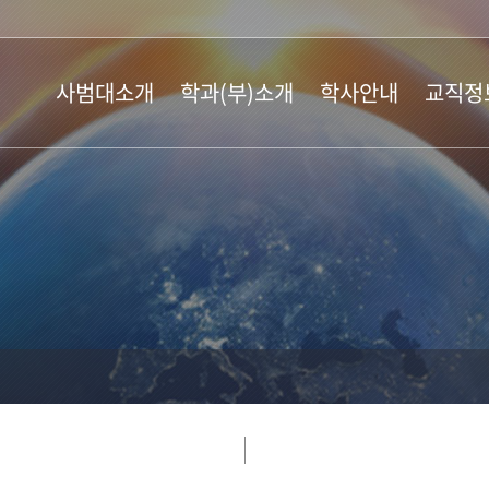
사범대소개
학과(부)소개
학사안내
교직정
학장인사말
교육학과
학사일정
교직과정
교육목표 및
국어교육과
학사제도
교육실습
발전계획
영어교육과
장학안내
교육봉사
연혁 및 역대학장
역사교육과
입학안내
교직공지
학생현황
지리교육과
행정실 소개
유아교육과
오시는 길
윤리교육과
특수교육학부
수학교육과
물리교육과
화학교육과