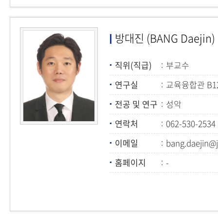
방대진 (BANG Daejin)
직위(직급)
부교수
연구실
교육융합관 B1
전공 및 연구
성악
연락처
062-530-2534
이메일
bang.daejin@j
홈페이지
-