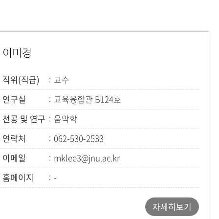
이미경
직위(직급)
교수
연구실
교육융합관 B124호
전공 및 연구
음악학
연락처
062-530-2533
이메일
mklee3@jnu.ac.kr
홈페이지
-
자세히보기