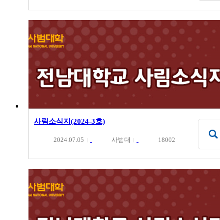
사림소식지(2024-3호)
2024.07.05
사범대
18002