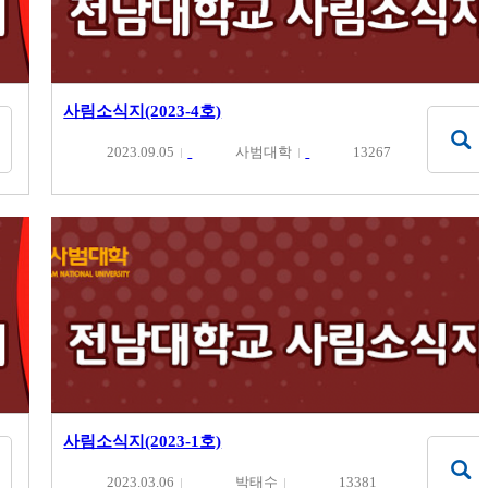
사림소식지(2023-4호)
2023.09.05
사범대학
13267
사림소식지(2023-1호)
2023.03.06
박태수
13381