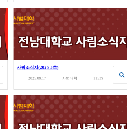
사림소식지(2025-5호)
2025.09.17
사범대학
11539