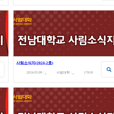
사림소식지(2024-2호)
2024.05.09
사범대학
17618