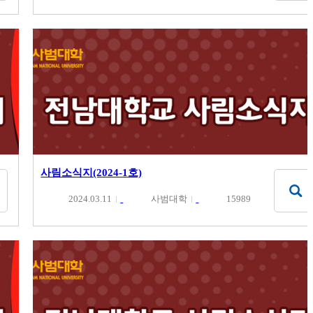
사림소식지(2024-1호)
2024.03.11
사범대학
15989