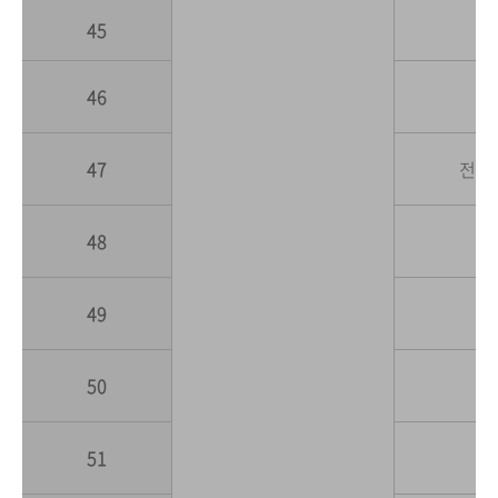
45
인
46
일
47
전기
48
49
지
50
51