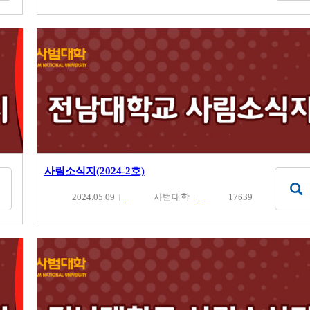
사림소식지(2024-2호)
2024.05.09
사범대학
17639