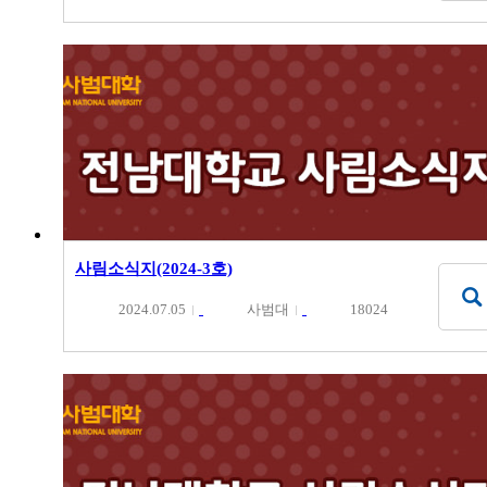
사림소식지(2024-3호)
2024.07.05
사범대
18024