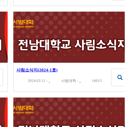
사림소식지(2024-1호)
2024.03.11
사범대학
16013