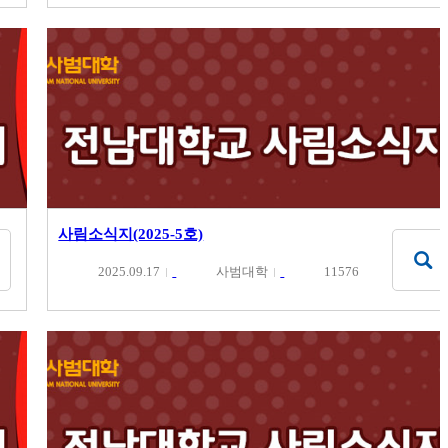
사림소식지(2025-5호)
2025.09.17
사범대학
11576