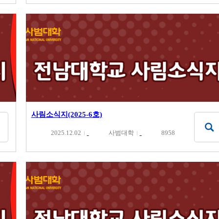
사림소식지(2025-6호)
2025.12.02
사범대학
8958