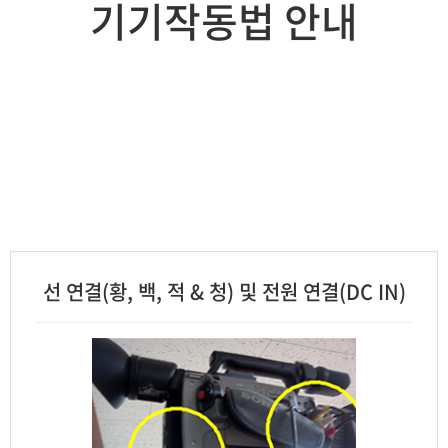
기기작동법 안내
생물교육과
지구과학교육과
가정교육과
음악교육과
체육교육과
선 연결(황, 백, 적 & 청) 및 전원 연결(DC IN)