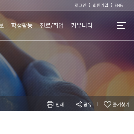
로그인
회원가입
ENG
보
학생활동
진로/취업
커뮤니티
학생회 소개
취업정보
공지사항
학생회 공지
임용정보
서식자료실
창의수업 경진대회
사림소식지
사항
자유게시판
사범대학 일정
인쇄
공유
즐겨찾기
현재 페이지를 즐겨찾는 메뉴로