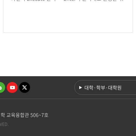
대학·학부·대학원
학 교육융합관 506~7호
VED.