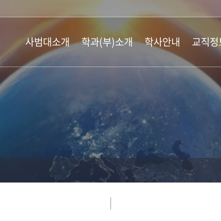
사범대소개
학과(부)소개
학사안내
교직정
학장인사말
교육학과
학사일정
교직과정
교육목표 및
국어교육과
학사제도
교육실습
발전계획
영어교육과
장학안내
교육봉사
연혁 및 역대학장
역사교육과
입학안내
교직공지
학생현황
지리교육과
행정실 소개
유아교육과
오시는 길
윤리교육과
특수교육학부
수학교육과
물리교육과
화학교육과