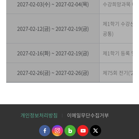
2027-02-03(수) ~ 2027-02-04(목)
수강희망과목 예
제1학기 수강신청(학년별
2027-02-12(금) ~ 2027-02-19(금)
공통)
2027-02-16(화) ~ 2027-02-19(금)
제1학기 등록 및
2027-02-26(금) ~ 2027-02-26(금)
제75회 전기('2
개인정보처리방침
이메일무단수집거부