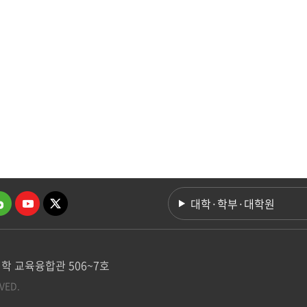
대학·학부·대학원
학 교육융합관 506~7호
VED.