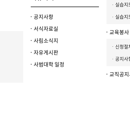
실습지도
공지사항
실습지도
서식자료실
교육봉사
사림소식지
신청절차
자유게시판
공지사
사범대학 일정
교직공지