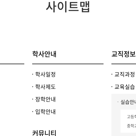
사이트맵
생물교육과
지구과학교육과
가정교육과
음악교육과
체육교육과
학사안내
교직정보
학사일정
교직과정
학사제도
교육실습
장학안내
실습안내
입학안내
고등
중학
커뮤니티