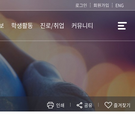
로그인
회원가입
ENG
보
학생활동
진로/취업
커뮤니티
학생회 소개
취업정보
공지사항
학생회 공지
임용정보
서식자료실
창의수업 경진대회
사림소식지
사항
자유게시판
사범대학 일정
인쇄
공유
즐겨찾기
현재 페이지를 즐겨찾는 메뉴로