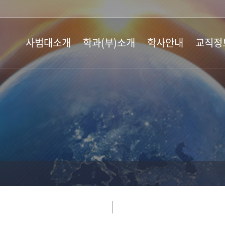
사범대소개
학과(부)소개
학사안내
교직정
학장인사말
교육학과
학사일정
교직과정
교육목표 및
국어교육과
학사제도
교육실습
발전계획
영어교육과
장학안내
교육봉사
연혁 및 역대학장
역사교육과
입학안내
교직공지
학생현황
지리교육과
행정실 소개
유아교육과
오시는 길
윤리교육과
특수교육학부
수학교육과
물리교육과
화학교육과