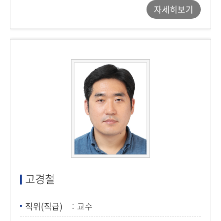
자세히보기
고경철
직위(직급)
교수