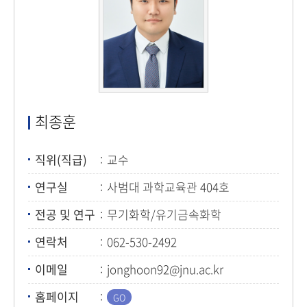
최종훈
직위(직급)
교수
연구실
사범대 과학교육관 404호
전공 및 연구
무기화학/유기금속화학
연락처
062-530-2492
이메일
jonghoon92@jnu.ac.kr
홈페이지