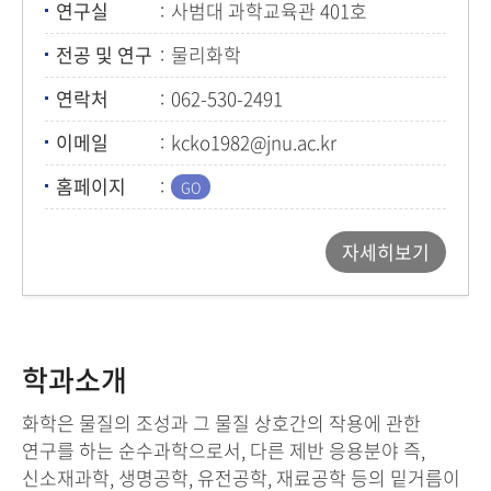
연구실
사범대 과학교육관 401호
전공 및 연구
물리화학
연락처
062-530-2491
이메일
kcko1982@jnu.ac.kr
홈페이지
자세히보기
학과소개
화학은 물질의 조성과 그 물질 상호간의 작용에 관한
연구를 하는 순수과학으로서, 다른 제반 응용분야 즉,
신소재과학, 생명공학, 유전공학, 재료공학 등의 밑거름이